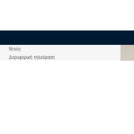
Ντούς
Δορυφορική τηλεόραση
Air condition
Χρηματοκιβώτιο
Ψυγείο
Βραστήρας
Μπουρνούζια και παντόφλες
ΚΑΝΤΕ ΚΡΑΤΗΣΗ